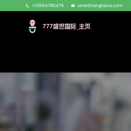
+13594780476
unwritten@sina.com